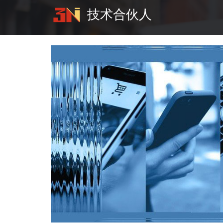
跳
技术合伙人
转
到
主
要
内
容