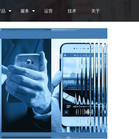
产品
服务
运营
技术
关于
+
+