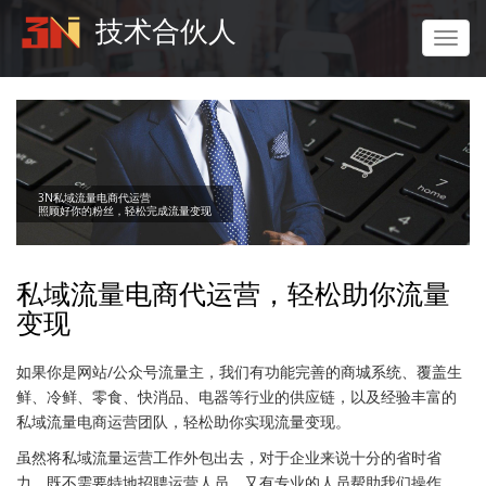
跳
技术合伙人
转
Toggl
到
navig
主
要
内
容
3N私域流量电商代运营
照顾好你的粉丝，轻松完成流量变现
私域流量电商代运营，轻松助你流量
变现
如果你是网站/公众号流量主，我们有功能完善的商城系统、覆盖生
鲜、冷鲜、零食、快消品、电器等行业的供应链，以及经验丰富的
私域流量电商运营团队，轻松助你实现流量变现。
虽然将私域流量运营工作外包出去，对于企业来说十分的省时省
力，既不需要特地招聘运营人员，又有专业的人员帮助我们操作，