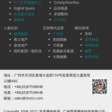
K11艺术购物中心
Ochirly/FivePlus
Digital Space
品讯电器
杰克森实验室
卓望数码
易健身
OTAGO
人脸识别
互联网代运营
顾问咨询
越秀集团
广州塔
安利
香江地产
美国西峡
源鸿物流
鼎龙地产
力美健
神州联保
国药集团一致药业
凯撒娱乐集团
趣墅
大塘烧鹅
好邻科技
地址：广州市天河区黄埔大道西159号富星商贸大厦西塔
22楼ABC
电话：+86(20)87598848
传真：+86(20)87538648
邮箱：sales@3ncto.com
Copyright 2008-2022· 常盈网络集团 · 广州恩恩网络科技有限公司 ·