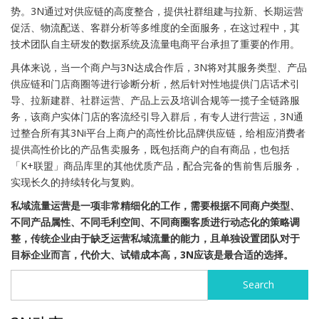
势。3N通过对供应链的高度整合，提供社群组建与拉新、长期运营
促活、物流配送、客群分析等多维度的全面服务，在这过程中，其
技术团队自主研发的数据系统及流量电商平台承担了重要的作用。
具体来说，当一个商户与3N达成合作后，3N将对其服务类型、产品
供应链和门店商圈等进行诊断分析，然后针对性地提供门店话术引
导、拉新建群、社群运营、产品上云及培训合规等一揽子全链路服
务，该商户实体门店的客流经引导入群后，有专人进行营运，3N通
过整合所有其3Ni平台上商户的高性价比品牌供应链，给相应消费者
提供高性价比的产品售卖服务，既包括商户的自有商品，也包括
「K+联盟」商品库里的其他优质产品，配合完备的售前售后服务，
实现长久的持续转化与复购。
私域流量运营是一项非常精细化的工作，需要根据不同商户类型、
不同产品属性、不同毛利空间、不同商圈客质进行动态化的策略调
整，传统企业由于缺乏运营私域流量的能力，且单独设置团队对于
目标企业而言，代价大、试错成本高，3N应该是最合适的选择。
Search
Search