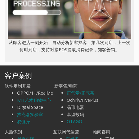
从顾客进店一刻开始，自动分析新客熟客，第几次到店，上一次
何时到店，支持对接POS提取消费记录，知客善销。
客户案例
软件定制开发
新零售/电商
OPPO/1+/RealMe
正气堂/正气茶
K11艺术购物中心
Ochirly/FivePlus
Digital Space
品讯电器
杰克森实验室
卓望数码
易健身
OTAGO
人脸识别
互联网代运营
顾问咨询
越秀集团
广州塔
安利