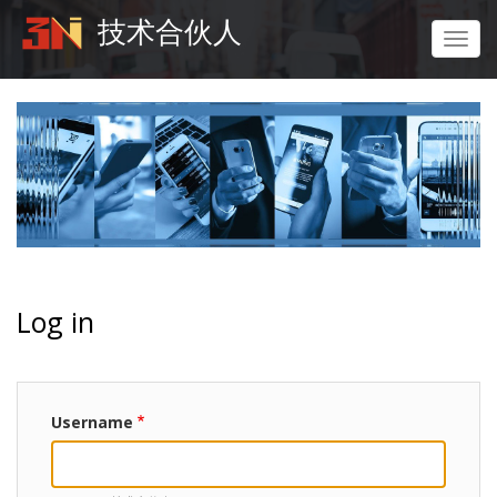
Skip
技术合伙人
to
Toggl
main
navig
content
Log in
Username