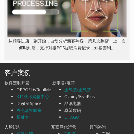
从顾客进店一刻开始，自动分析新客熟客，第几次到店，上一次
何时到店，支持对接POS提取消费记录，知客善销。
客户案例
软件定制开发
新零售/电商
OPPO/1+/RealMe
正气堂/正气茶
K11艺术购物中心
Ochirly/FivePlus
Digital Space
品讯电器
杰克森实验室
卓望数码
易健身
OTAGO
人脸识别
互联网代运营
顾问咨询
越秀集团
广州塔
安利