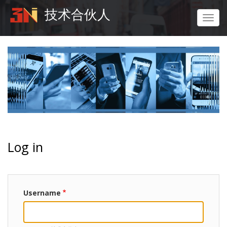
Skip
技术合伙人
to
Toggl
main
navig
content
Log in
Username